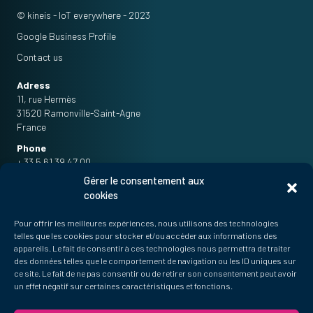
© kineis - IoT everywhere - 2023
Google Business Profile
Contact us
Adress
11, rue Hermès
31520 Ramonville-Saint-Agne
France
Phone
+ 33 5 61 39 47 00
Gérer le consentement aux
Contact us
cookies
Links
Pour offrir les meilleures expériences, nous utilisons des technologies
FAQ
telles que les cookies pour stocker et/ou accéder aux informations des
appareils. Le fait de consentir à ces technologies nous permettra de traiter
Press
des données telles que le comportement de navigation ou les ID uniques sur
Newsletter
ce site. Le fait de ne pas consentir ou de retirer son consentement peut avoir
News
un effet négatif sur certaines caractéristiques et fonctions.
Privacy Policy
Cookie policy